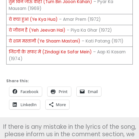
तुम बिन जाऊँ कहाँ (Tum Bin Jaoon Kahan)
– Pyar Ka
Mausam (1969)
ये क्या हुआ (Ye Kya Hua)
– Amar Prem (1972)
ये जीवन है (Yeh Jeevan Hai)
– Piya Ka Ghar (1972)
ये शाम मस्तानी (Ye Shaam Mastani)
– Kati Patang (1971)
जिंदगी के सफर में (Zindagi Ke Safar Mein)
– Aap Ki Kasam
(1974)
Share this:
Facebook
Print
Email
LinkedIn
More
If there is any mistake in the lyrics of the song,
please inform us in the comment section, we