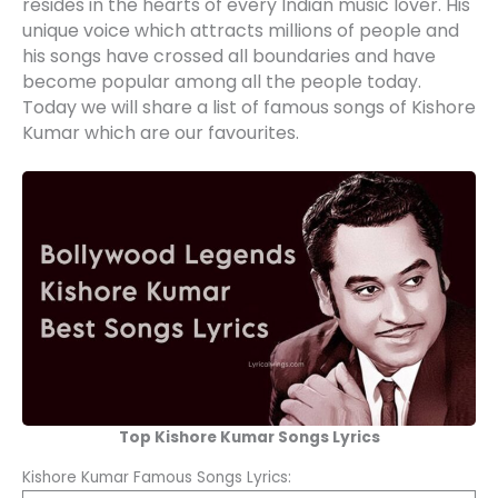
resides in the hearts of every Indian music lover. His
unique voice which attracts millions of people and
his songs have crossed all boundaries and have
become popular among all the people today.
Today we will share a list of famous songs of Kishore
Kumar which are our favourites.
Top Kishore Kumar Songs Lyrics
Kishore Kumar Famous Songs Lyrics: