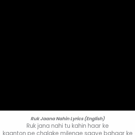
Ruk Jaana Nahin Lyrics (English)
Ruk jana nahi tu kahin haar ke
kaanton pe chalake milenge saaye bahaar ke