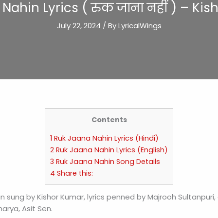
Nahin Lyrics ( रुक जाना नहीं ) – Ki
July 22, 2024
/ By
LyricalWings
Contents
1 Ruk Jaana Nahin Lyrics (Hindi)
2 Ruk Jaana Nahin Lyrics (English)
3 Ruk Jaana Nahin Song Details
4 Share this:
n sung by Kishor Kumar, lyrics penned by Majrooh Sultanpur
arya, Asit Sen.