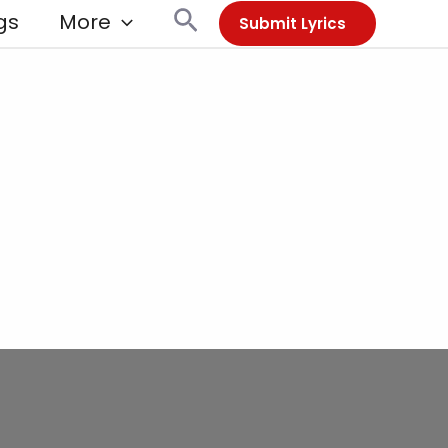
Search
gs
More
Submit Lyrics