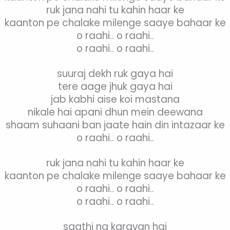
ruk jana nahi tu kahin haar ke
kaanton pe chalake milenge saaye bahaar ke
o raahi.. o raahi..
o raahi.. o raahi..
suuraj dekh ruk gaya hai
tere aage jhuk gaya hai
jab kabhi aise koi mastana
nikale hai apani dhun mein deewana
shaam suhaani ban jaate hain din intazaar ke
o raahi.. o raahi..
ruk jana nahi tu kahin haar ke
kaanton pe chalake milenge saaye bahaar ke
o raahi.. o raahi..
o raahi.. o raahi..
saathi na karavan hai