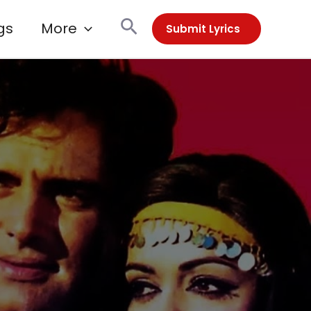
Search
gs
More
Submit Lyrics