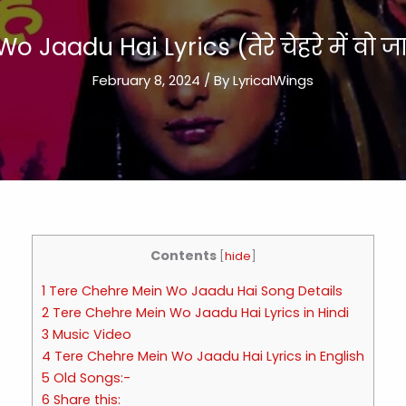
 Jaadu Hai Lyrics (तेरे चेहरे में वो 
February 8, 2024
/ By
LyricalWings
Contents
[
hide
]
1 Tere Chehre Mein Wo Jaadu Hai Song Details
2 Tere Chehre Mein Wo Jaadu Hai Lyrics in Hindi
3 Music Video
4 Tere Chehre Mein Wo Jaadu Hai Lyrics in English
5 Old Songs:-
6 Share this: