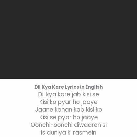
Dil Kya Kare Lyrics in English
Dil kya kare jab kisi se
Kisi ko pyar ho jaaye
Jaane kahan kab kisi ko
Kisi se pyar ho jaaye
Oonchi-oonchi diwaaron si
Is duniya ki rasmein