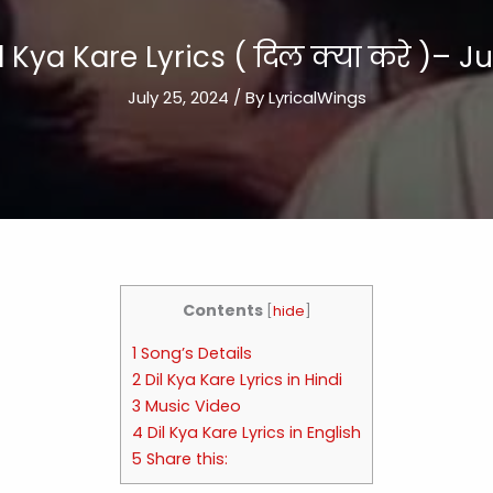
l Kya Kare Lyrics ( दिल क्या करे )– Ju
July 25, 2024
/ By
LyricalWings
Contents
[
hide
]
1 Song’s Details
2 Dil Kya Kare Lyrics in Hindi
3 Music Video
4 Dil Kya Kare Lyrics in English
5 Share this: