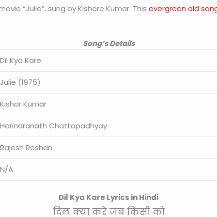
e movie “Julie”, sung by Kishore Kumar. This
evergreen old son
Song’s Details
Dil Kya Kare
Julie (1975)
Kishor Kumar
Harindranath Chattopadhyay
Rajesh Roshan
N/A
Dil Kya Kare Lyrics in Hindi
दिल क्या करे जब किसी को