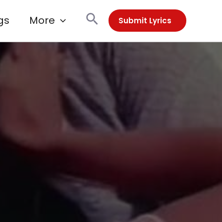
Search
gs
More
Submit Lyrics