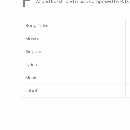
Anand Bakshi and music composed by R. D. 
Song Title:
Movie:
Singers:
Lyrics:
Music:
Label: