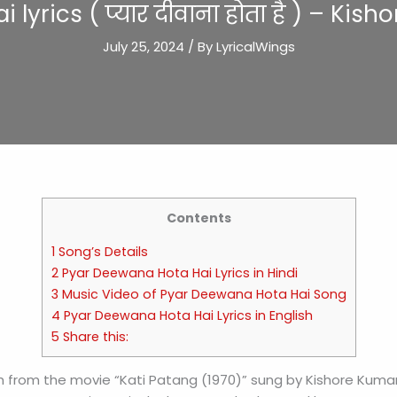
yrics ( प्यार दीवाना होता है ) – Kis
July 25, 2024
/ By
LyricalWings
Contents
1 Song’s Details
2 Pyar Deewana Hota Hai Lyrics in Hindi
3 Music Video of Pyar Deewana Hota Hai Song
4 Pyar Deewana Hota Hai Lyrics in English
5 Share this:
ish from the movie “Kati Patang (1970)” sung by Kishore Kumar