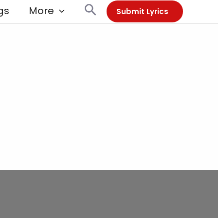
Search
gs
More
Submit Lyrics