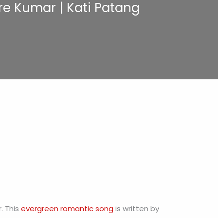
hore Kumar | Kati Patang
. This
evergreen romantic song
is written by