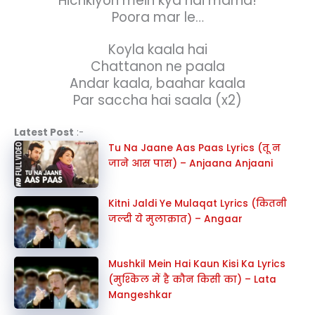
Hichkiyon mein kya hai marna!
Poora mar le…
Koyla kaala hai
Chattanon ne paala
Andar kaala, baahar kaala
Par saccha hai saala (x2)
Latest Post
:-
Tu Na Jaane Aas Paas Lyrics (तू न
जाने आस पास) – Anjaana Anjaani
Kitni Jaldi Ye Mulaqat Lyrics (कितनी
जल्दी ये मुलाक़ात) – Angaar
Mushkil Mein Hai Kaun Kisi Ka Lyrics
(मुश्किल में है कौन किसी का) – Lata
Mangeshkar