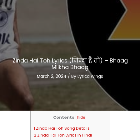
Zinda Hai Toh Lyrics (ज़िन्दा हैं तो) – Bhaag
Milkha Bhaag
March 2, 2024
/ By
LyricalWings
Contents
[
hide
]
1 Zinda Hai Toh Song Details
2 Zinda Hai Toh Lyrics in Hindi