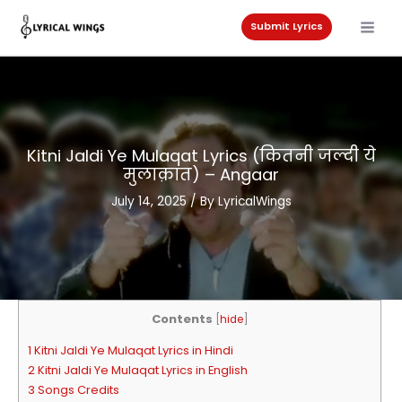
Skip
to
Submit Lyrics
content
Kitni Jaldi Ye Mulaqat Lyrics (कितनी जल्दी ये
मुलाक़ात) – Angaar
July 14, 2025
/ By
LyricalWings
Contents
[
hide
]
1 Kitni Jaldi Ye Mulaqat Lyrics in Hindi
2 Kitni Jaldi Ye Mulaqat Lyrics in English
3 Songs Credits