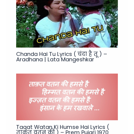
Chanda Hai Tu Lyrics ( चंदा है तू ) –
Aradhana | Lata Mangeshkar
Taqat Watan Ki Humse Hai Lyrics (
ताकत वतन की ) – Prem Pujari 1970