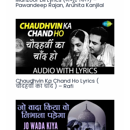
Pawandeep Rajan, Arunita Kanjilal
Chaudhvin Ka Chand Ho Lyrics (
चौदहवीं का चाँद ) – Rafi