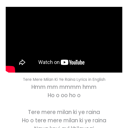
Tere Mere Milan Ki Ye Raina Lyrics in English
Hmm mm mmmm hmm
Ho o oo ho o
Tere mere milan ki ye raina
Ho o tere mere milan ki ye raina