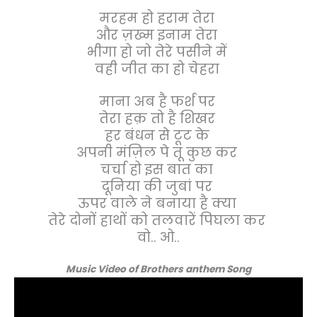
मरहम हो हराम तेरा
और ज़ख्म इनाम तेरा
भीगा हो जो तेरे पसीने में
वही जीत का हो चेहरा
माना अब है फर्श पर
तेरा हक़ तो है शिखर
हर बंधन से टूट के
अपनी मंज़िल पे तू कुछ कर
चर्चा हो इस बात का
दूनिया की जुबां पर
ऊपर वाले ने बनाया है क्या
तेरे दोनों हाथों को तलवारें पिघला कर
वो.. ओ..
Music Video of Brothers anthem Song