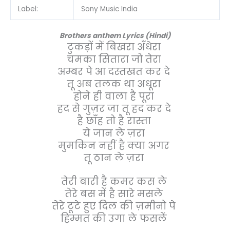
Label:
Sony Music India
Brothers anthem Lyrics (Hindi)
टुकड़ों में बिखरा अँधेरा
चमका सितारा जो तेरा
अम्बर पे आ दस्तखत कर दे
तू अब तलक था अधूरा
होने ही वाला है पूरा
हद से गुज़र जा तू हद कर दे
है छाँह तो है रास्ता
ये जान ले ज़रा
मुमकिन नहीं है क्या अगर
तू ठान ले ज़रा
तेरी बारी है कमर कस ले
तेरे बस में है सारे मसले
तेरे टूटे हुए दिल की ज़मीनो पे
हिम्मत की उगा ले फसलें