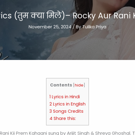
ics (तुम क्या मिले)– Rocky Aur Rani
November 25, 2024
/ By
Tulika Priya
Contents
[
hide
]
1 Lyrics in Hindi
2 Lyrics in English
3 Songs Credits
4 Share this:
 Rani Kii Prem Kahaani sung by Arijit Singh & Shreya Ghoshal