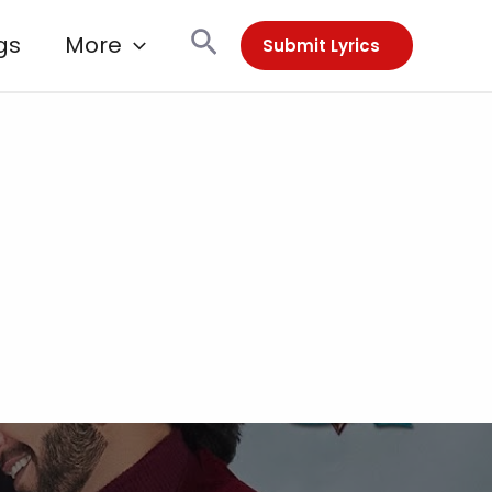
Search
gs
More
Submit Lyrics