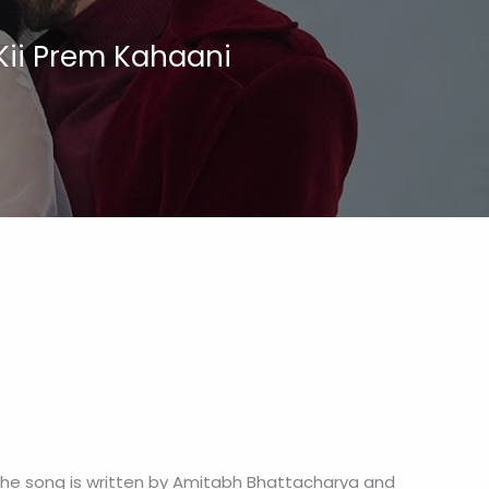
 Kii Prem Kahaani
. The song is written by Amitabh Bhattacharya and