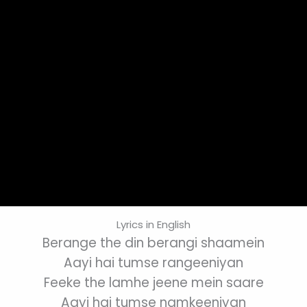
Lyrics in English
Berange the din berangi shaamein
Aayi hai tumse rangeeniyan
Feeke the lamhe jeene mein saare
Aayi hai tumse namkeeniyan