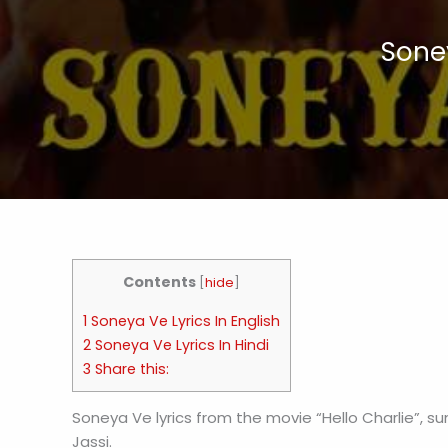
Soney
Contents
[
hide
]
1 Soneya Ve Lyrics In English
2 Soneya Ve Lyrics In Hindi
3 Share this:
Soneya Ve lyrics from the movie “Hello Charlie”, 
Jassi.