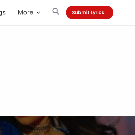
Search
gs
More
Submit Lyrics