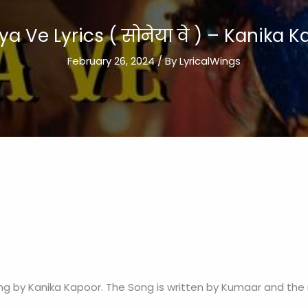
a Ve Lyrics ( सोनेया वे ) – Kanika 
February 26, 2024
/ By
LyricalWings
sung by Kanika Kapoor. The Song is written by Kumaar and th