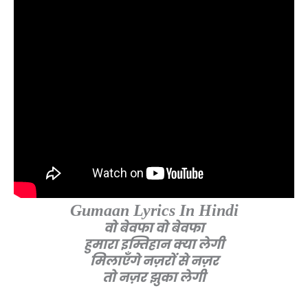
Gumaan Lyrics In Hindi
वो बेवफा वो बेवफा
हुमारा इम्तिहान क्या लेगी
मिलाएँगे नज़रों से नज़र
तो नज़र झुका लेगी