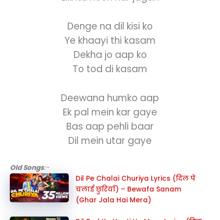
Denge na dil kisi ko
Ye khaayi thi kasam
Dekha jo aap ko
To tod di kasam
Deewana humko aap
Ek pal mein kar gaye
Bas aap pehli baar
Dil mein utar gaye
Old Songs
:-
Dil Pe Chalai Churiya Lyrics (दिल पे
चलाई छुरियाँ) – Bewafa Sanam
(Ghar Jala Hai Mera)