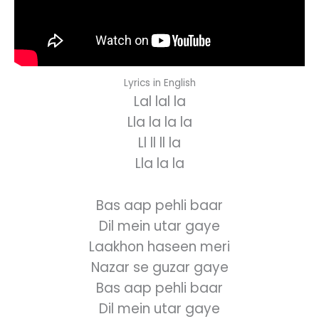
Lyrics in English
Lal lal la
Lla la la la
Ll ll ll la
Lla la la
Bas aap pehli baar
Dil mein utar gaye
Laakhon haseen meri
Nazar se guzar gaye
Bas aap pehli baar
Dil mein utar gaye