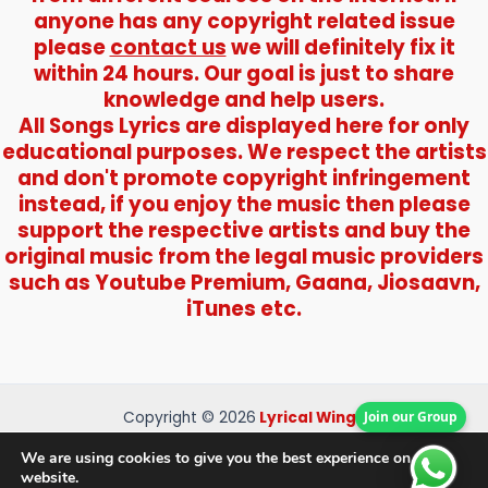
anyone has any copyright related issue
please
contact us
we will definitely fix it
within 24 hours. Our goal is just to share
knowledge and help users.
All Songs Lyrics are displayed here for only
educational purposes. We respect the artists
and don't promote copyright infringement
instead, if you enjoy the music then please
support the respective artists and buy the
original music from the legal music providers
such as Youtube Premium, Gaana, Jiosaavn,
iTunes etc.
Join our Group
Copyright © 2026
Lyrical Wings
About Us
We are using cookies to give you the best experience on our
Contact Us
website.