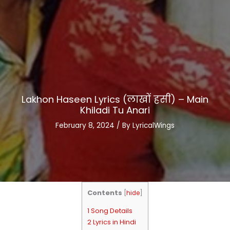
Lakhon Haseen Lyrics (लाखों हसीं) – Main
Khiladi Tu Anari
February 8, 2024
/ By
LyricalWings
Contents
[
hide
]
1 Song Details
2 Lyrics in Hindi