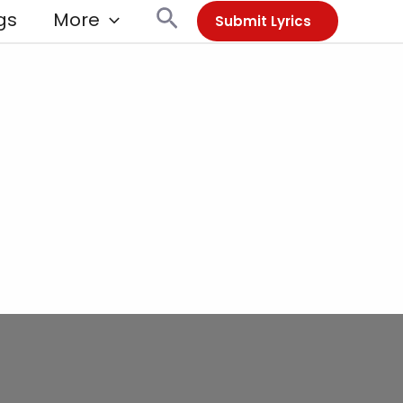
Search
gs
More
Submit Lyrics