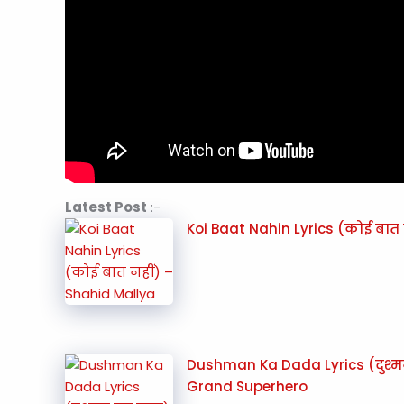
Latest Post
:-
Koi Baat Nahin Lyrics (कोई बात 
Dushman Ka Dada Lyrics (दुश्म
Grand Superhero