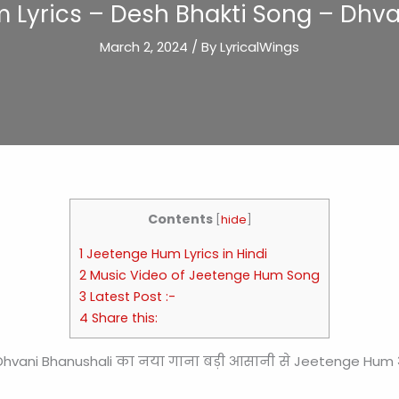
 Lyrics – Desh Bhakti Song – Dhva
March 2, 2024
/ By
LyricalWings
Contents
[
hide
]
1 Jeetenge Hum Lyrics in Hindi
2 Music Video of Jeetenge Hum Song
3 Latest Post :-
4 Share this:
Dhvani Bhanushali का नया गाना बड़ी आसानी से Jeetenge Hum आ