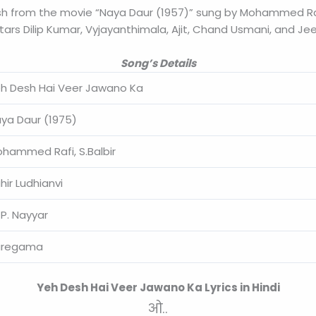
ish from the movie “Naya Daur (1957)” sung by Mohammed Rafi 
tars Dilip Kumar, Vyjayanthimala, Ajit, Chand Usmani, and Je
Song’s Details
h Desh Hai Veer Jawano Ka
ya Daur (1975)
hammed Rafi, S.Balbir
hir Ludhianvi
 P. Nayyar
aregama
Yeh Desh Hai Veer Jawano Ka Lyrics in Hindi
ओ..