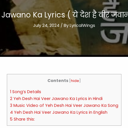
awano Ka Lyrics ( ये देश है वीर जवा
July 24, 2024
/ By
LyricalWings
Contents
[
hide
]
1 Song’s Details
2 Yeh Desh Hai Veer Jawano Ka Lyrics in Hindi
3 Music Video of Yeh Desh Hai Veer Jawano Ka Song
4 Yeh Desh Hai Veer Jawano Ka Lyrics in English
5 Share this: