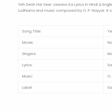
Yeh Desh Hai Veer Jawano Ka Lyrics in Hindi & Engl
Ludhianvi and music composed by O. P. Nayyar. It s
Song Title:
Ye
Movie:
Na
Singers:
Mo
Lyrics:
Sa
Music:
O.
Label:
S