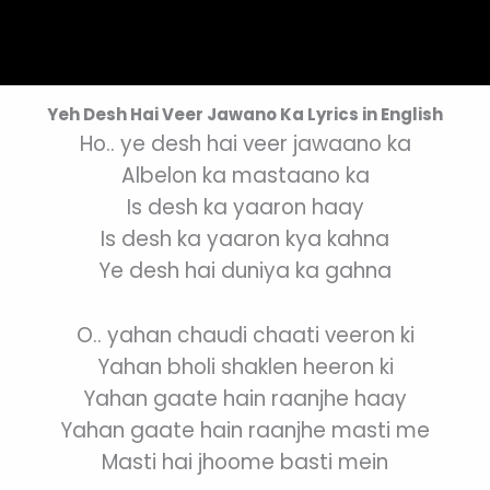
Yeh Desh Hai Veer Jawano Ka Lyrics in English
Ho.. ye desh hai veer jawaano ka
Albelon ka mastaano ka
Is desh ka yaaron haay
Is desh ka yaaron kya kahna
Ye desh hai duniya ka gahna
O.. yahan chaudi chaati veeron ki
Yahan bholi shaklen heeron ki
Yahan gaate hain raanjhe haay
Yahan gaate hain raanjhe masti me
Masti hai jhoome basti mein