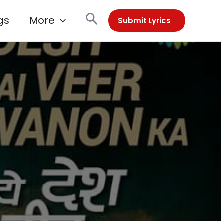
Search
gs
More
Submit Lyrics