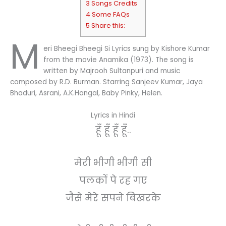
3 Songs Credits
4 Some FAQs
5 Share this:
M
eri Bheegi Bheegi Si Lyrics sung by Kishore Kumar
from the movie Anamika (1973). The song is
written by Majrooh Sultanpuri and music
composed by R.D. Burman. Starring Sanjeev Kumar, Jaya
Bhaduri, Asrani, A.K.Hangal, Baby Pinky, Helen.
Lyrics in Hindi
हूँ हूँ हूँ हूँ..
मेरी भीगी भीगी सी
पलकों पे रह गए
जैसे मेरे सपने बिखरके