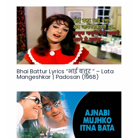
Bhai Battur Lyrics “भाई बत्तूर ” – Lata
Mangeshkar | Padosan (1968)