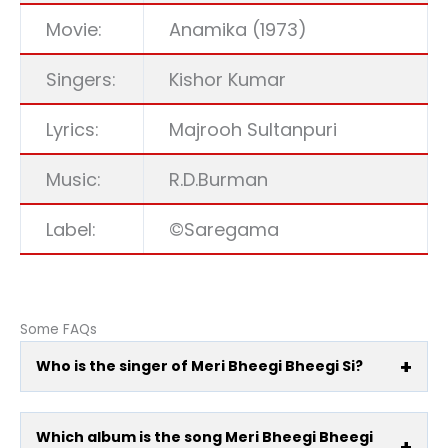
Movie:
Anamika (1973)
Singers:
Kishor Kumar
Lyrics:
Majrooh Sultanpuri
Music:
R.D.Burman
Label:
©Saregama
Some FAQs
Who is the singer of Meri Bheegi Bheegi Si?
Which album is the song Meri Bheegi Bheegi