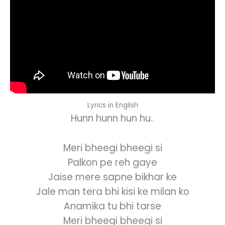
Lyrics in English
Hunn hunn hun hu..
Meri bheegi bheegi si
Palkon pe reh gaye
Jaise mere sapne bikhar ke
Jale man tera bhi kisi ke milan ko
Anamika tu bhi tarse
Meri bheegi bheegi si