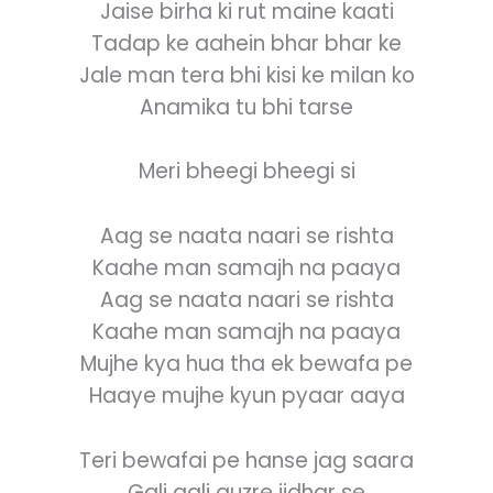
Jaise birha ki rut maine kaati
Tadap ke aahein bhar bhar ke
Jale man tera bhi kisi ke milan ko
Anamika tu bhi tarse
Meri bheegi bheegi si
Aag se naata naari se rishta
Kaahe man samajh na paaya
Aag se naata naari se rishta
Kaahe man samajh na paaya
Mujhe kya hua tha ek bewafa pe
Haaye mujhe kyun pyaar aaya
Teri bewafai pe hanse jag saara
Gali gali guzre jidhar se