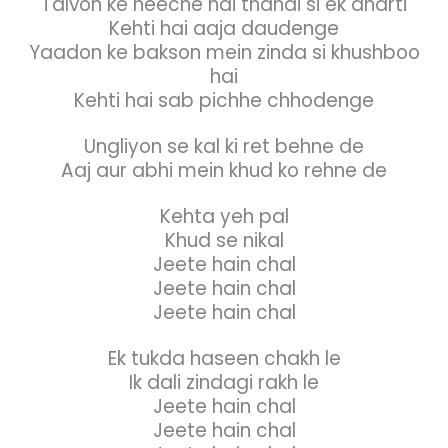
Talvon ke neeche hai thandi si ek dharti
Kehti hai aaja daudenge
Yaadon ke bakson mein zinda si khushboo
hai
Kehti hai sab pichhe chhodenge
Ungliyon se kal ki ret behne de
Aaj aur abhi mein khud ko rehne de
Kehta yeh pal
Khud se nikal
Jeete hain chal
Jeete hain chal
Jeete hain chal
Ek tukda haseen chakh le
Ik dali zindagi rakh le
Jeete hain chal
Jeete hain chal