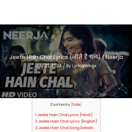
Jeete Hain Chal Lyrics (जीते हैं चल) | Neerja
July 22, 2024
/ By
LyricalWings
Contents
[
hide
]
1 Jeete Hain Chal Lyrics (Hindi)
2 Jeete Hain Chal Lyrics (English)
3 Jeete Hain Chal Song Details