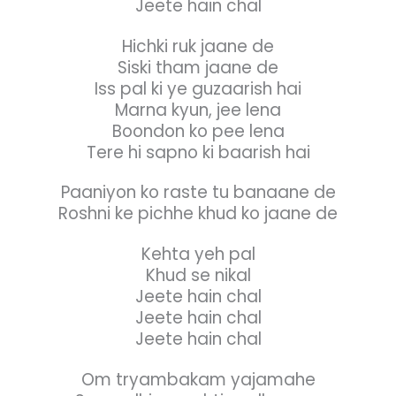
Jeete hain chal
Hichki ruk jaane de
Siski tham jaane de
Iss pal ki ye guzaarish hai
Marna kyun, jee lena
Boondon ko pee lena
Tere hi sapno ki baarish hai
Paaniyon ko raste tu banaane de
Roshni ke pichhe khud ko jaane de
Kehta yeh pal
Khud se nikal
Jeete hain chal
Jeete hain chal
Jeete hain chal
Om tryambakam yajamahe