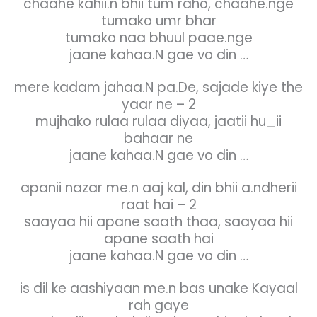
chaahe kahii.n bhii tum raho, chaahe.nge
tumako umr bhar
tumako naa bhuul paae.nge
jaane kahaa.N gae vo din …
mere kadam jahaa.N pa.De, sajade kiye the
yaar ne – 2
mujhako rulaa rulaa diyaa, jaatii hu_ii
bahaar ne
jaane kahaa.N gae vo din …
apanii nazar me.n aaj kal, din bhii a.ndherii
raat hai – 2
saayaa hii apane saath thaa, saayaa hii
apane saath hai
jaane kahaa.N gae vo din …
is dil ke aashiyaan me.n bas unake Kayaal
rah gaye