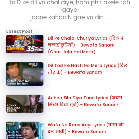
to.D ke dil vo chal diye, ham phir akele rah
gaye
jaane kahaa.N gae vo din …
Latest Post
:-
Dil Pe Chalai Churiya Lyrics (दिल पे
चलाई छुरियाँ) – Bewafa Sanam
(Ghar Jala Hai Mera)
Dil Tod Ke Hasti Ho Mera Lyrics (दिल
तोड़ के) – Bewafa Sanam
Achha Sila Diya Tune Lyrics (अच्छा
सिला दिया तूने) – Bewafa Sanam
Wafa Na Raas Aayi Lyrics (वफ़ा ना
रस आयी) – Bewafa Sanam