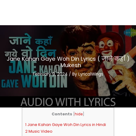
Jane Kahan Gaye Woh Din Lyrics ( जाने कहाँ )
– Mukesh
February 9, 2024
/ By
LyricalWings
Contents
[
hide
]
1 Jane Kahan Gaye Woh Din Lyrics in Hindi
2 Music Video