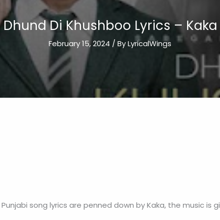
Dhund Di Khushboo Lyrics – Kaka
February 15, 2024
/ By
LyricalWings
 Punjabi song lyrics are penned down by Kaka, the music is g