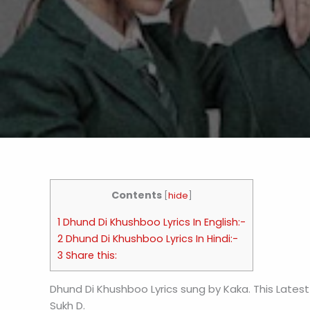
Contents
[
hide
]
1 Dhund Di Khushboo Lyrics In English:-
2 Dhund Di Khushboo Lyrics In Hindi:-
3 Share this:
Dhund Di Khushboo Lyrics sung by Kaka. This Latest
Sukh D.