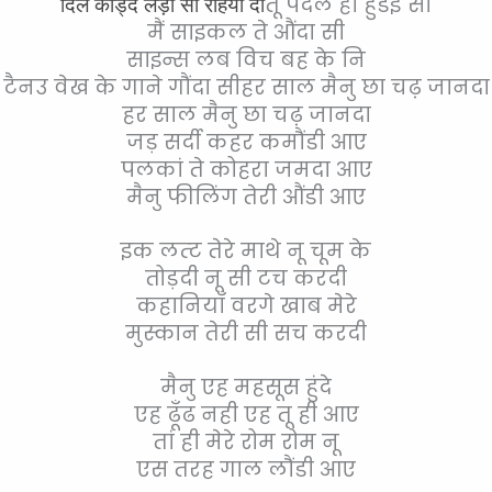
तू पैदल ही हुंडई सी
दिल काड्द लेंड़ा सी रहियाँ दा
मैं साइकल ते औंदा सी
साइन्स लब विच बह के नि
टैनउ वेख के गाने गौंदा सी
हर साल मैनु छा चढ़ जानदा
हर साल मैनु छा चढ़ जानदा
जड़ सर्दी कहर कमौंडी आए
पलकां ते कोहरा जमदा आए
मैनु फीलिंग तेरी औंडी आए
इक लत्ट तेरे माथे नू चूम के
तोड़दी नू सी टच करदी
कहानियाँ वरगे खाब मेरे
मुस्कान तेरी सी सच करदी
मैनु एह महसूस हुंदे
एह ढूँढ नही एह तू ही आए
तां ही मेरे रोम रोम नू
एस तरह गाल लौंडी आए