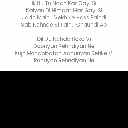
Ik Nu Tu Naah Kar Gayi Si
Kaiyan Di Himaat Mar Gayi Si
Jado Mainu Vekh Ke Hass Paindi
Sab Kehnde Si Tainu Chaundi Ae
Dil De Nehde Hoke Vi
Dooriyan Rehndiyan Ne
Kujh Mohabbatan Adhuriyan Rehke Vi
Pooriyan Rehndiyan Ne