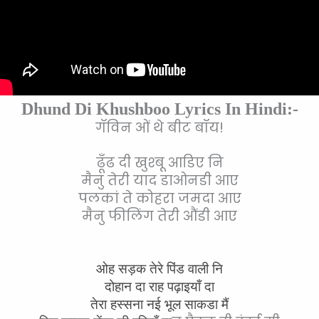
Dhund Di Khushboo Lyrics In Hindi:-
गॅविन ओं थे बीट बॉय!
ढूँढ दी खुश्बू आडिए नि
मैनु तेरी याद डाओनडी आए
पलकां ते कोहरा जमदा आए
मैनु फीलिंग तेरी औंडी आए
ओह सड़क तेरे पिंड वाली नि
दोहान दा राह पढ़ाइयाँ दा
तेरा हस्सना नई भूल साकडा मैं