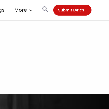
Search
gs
More
Submit Lyrics