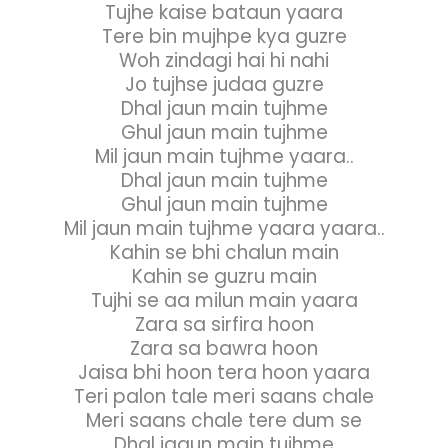
Tujhe kaise bataun yaara
Tere bin mujhpe kya guzre
Woh zindagi hai hi nahi
Jo tujhse judaa guzre
Dhal jaun main tujhme
Ghul jaun main tujhme
Mil jaun main tujhme yaara..
Dhal jaun main tujhme
Ghul jaun main tujhme
Mil jaun main tujhme yaara yaara..
Kahin se bhi chalun main
Kahin se guzru main
Tujhi se aa milun main yaara
Zara sa sirfira hoon
Zara sa bawra hoon
Jaisa bhi hoon tera hoon yaara
Teri palon tale meri saans chale
Meri saans chale tere dum se
Dhal jaaun main tujhme