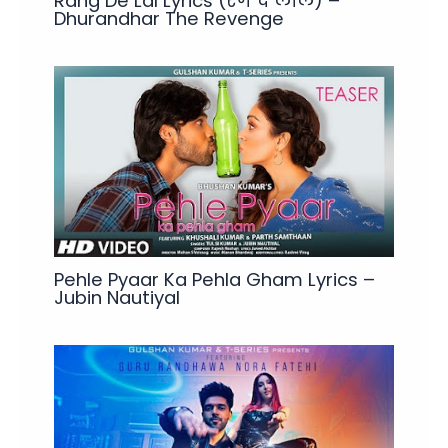
Rang De Lal Lyrics (रंग दे लाल) –
Dhurandhar The Revenge
Pehle Pyaar Ka Pehla Gham Lyrics –
Jubin Nautiyal